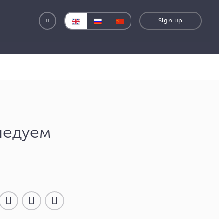
е Facebook
ледуем