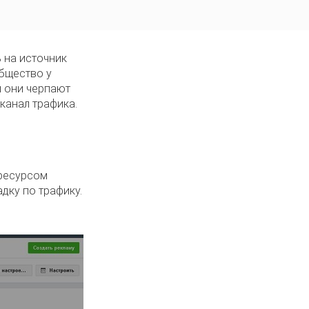
ь на источник
общество у
и они черпают
канал трафика.
 ресурсом
адку по трафику.