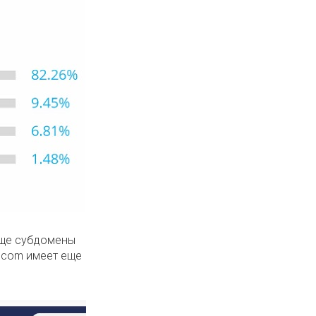
еще субдомены
t.com имеет еще