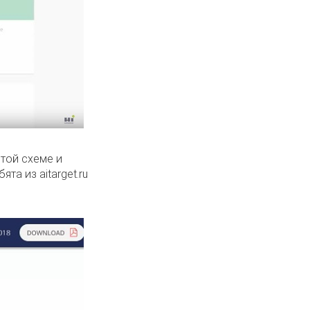
стой схеме и
та из aitarget.ru