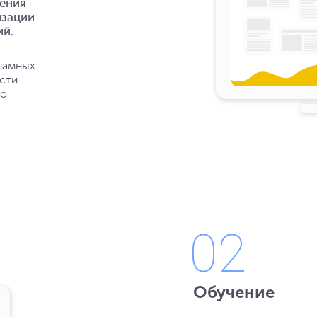
ления
изации
ий.
кламных
сти
го
02
Обучение