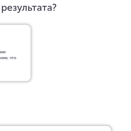
 результата?
нии
нии, что