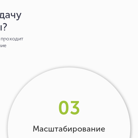
дачу
ы?
в проходит
ние
03
Масштабирование