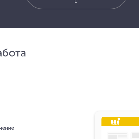
абота
чение