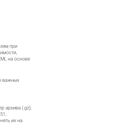
елям при
оимости,
XML на основе
о важных
 архива (.gz);
51;
нять их на