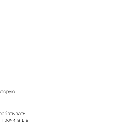
которую
срабатывать
 прочитать в