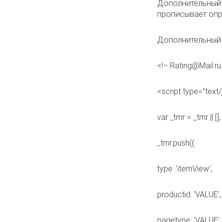
Дополнительный 
прописывает оп
Дополнительный 
<!– Rating@Mail.r
<script type=”text/
var _tmr = _tmr || [];
_tmr.push({
type: ‘itemView’,
productid: ‘VALUE’,
pagetype: ‘VALUE’,