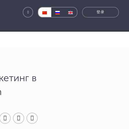
k
кетинг в
n