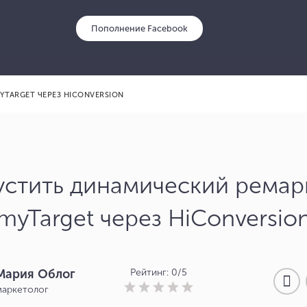
Пополнение Faceboo
YTARGET ЧЕРЕЗ HICОNVERSION
устить динамический ремар
myTarget через HiCоnversio
Мария Облог
Рейтинг: 0/5
маркетолог