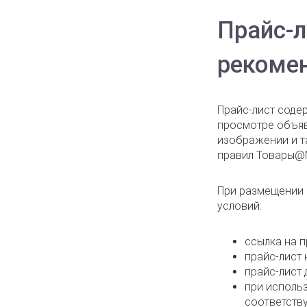
Прайс-л
рекомен
Прайс-лист соде
просмотре объявл
изображении и т
правил Товары@M
При размещении 
условий:
ссылка на п
прайс-лист 
прайс-лист 
при исполь
соответству