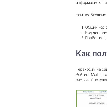
информация о по
Нам необходимо 
Общий код с
Код динамич
Прайс лист,
Как пол
Переходим на са
Рейтинг Mail.ru,
счетчика” получ