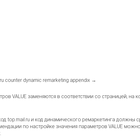
l.ru counter dynamic remarketing appendix →
тров VALUE заменяются в соответствии со страницей, на 
од top.mail.ru и код динамического ремаркетинга должны 
мендации по настройке значения параметров VALUE
можно
.