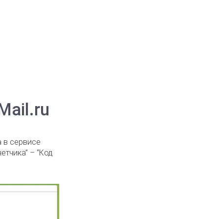
ail.ru
а в сервисе
етчика” – “Код