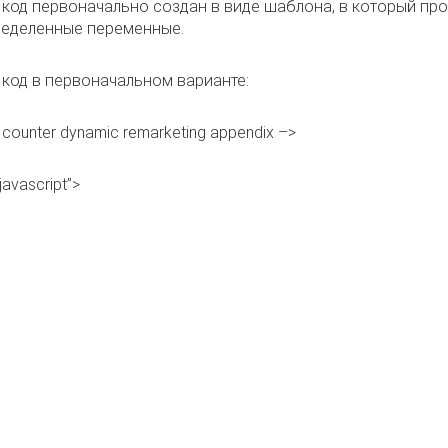
код первоначально создан в виде шаблона, в который пр
ределенные переменные.
код в первоначальном варианте:
u counter dynamic remarketing appendix –>
javascript”>