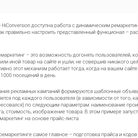
 HiConversion доступна работа с динамическим ремаркетин
 как правильно настроить представленный функционал – ра
маркетинг – это возможность догонять пользователей, к
или иной товар на сайте и ушли, не совершив никакого це
ивно этот механизм работает тогда, когда на вашем сайте
 1000 посещений в день.
ания рекламных кампаний формируются шаблонные объявл
ется под каждого пользователя (в зависимости от того, к
ересовался) по следующим параметрам: наименование прои
та, стоимость, изображение товара. В этом примере запус
маркетинг на основе прайс-листа.
ремаркетинге самое главное – подготовка прайса и кодов 