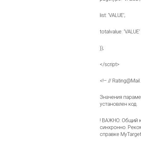
list: ‘VALUE’,
totalvalue: ‘VALUE’
});
</script>
<!– // Rating@Mai
Значения параме
установлен код.
! ВАЖНО: Общий к
синхронно.
Реко
справке MyTarget