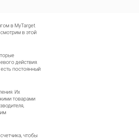
гом в MyTarget.
ссмотрим в этой
оторые
левого действия.
 есть постоянный
ения. Их
акими товарами
зводителя,
тим
счетчика, чтобы