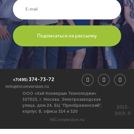
374-73-72
+7(495)
info@hiconversion.ru
ООО «Хай Конвершн Технолоджи»
107023,
г. Москва
,
Электрозаводская
улица, дом 24, БЦ “Преображенский”,
2012-
корпус В, офисы 314 и 320
2019, ©
HiConversion.ru