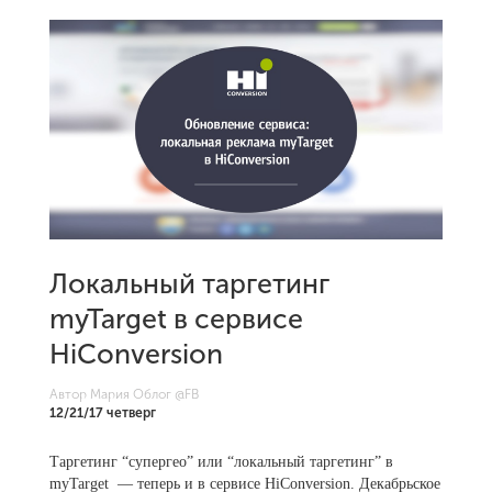
Локальный таргетинг
myTarget в сервисе
HiConversion
Автор Мария Облог
@FB
12/21/17 четверг
Таргетинг “супергео” или “локальный таргетинг” в
myTarget — теперь и в сервисе HiConversion. Декабрьское