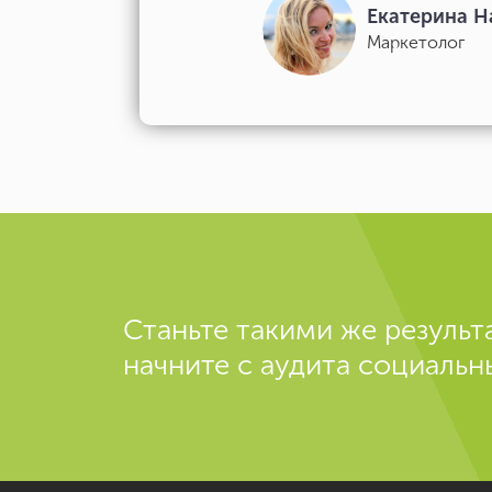
Екатерина Н
Маркетолог
Станьте такими же результа
начните с аудита социальн