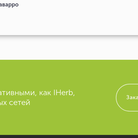
аварро
тивными, как IHerb,
Зак
ых сетей