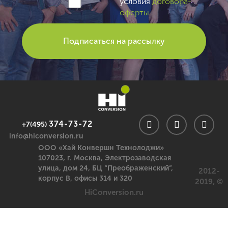
условия
договора-
оферты
374-73-72
+7(495)
info@hiconversion.ru
ООО «Хай Конвершн Технолоджи»
107023,
г. Москва
,
Электрозаводская
улица, дом 24, БЦ “Преображенский”,
2012-
корпус В, офисы 314 и 320
2019, ©
HiConversion.ru