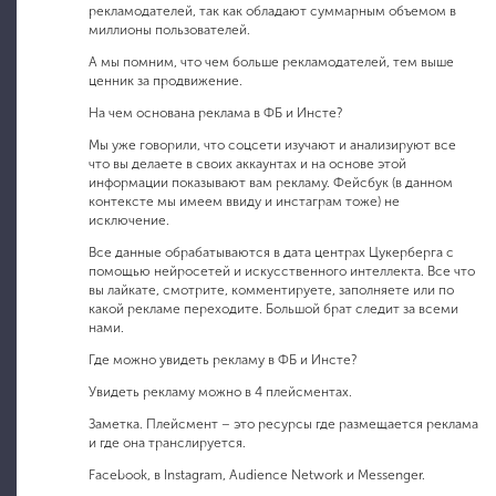
рекламодателей, так как обладают суммарным объемом в
миллионы пользователей.
А мы помним, что чем больше рекламодателей, тем выше
ценник за продвижение.
На чем основана реклама в ФБ и Инсте?
Мы уже говорили, что соцсети изучают и анализируют все
что вы делаете в своих аккаунтах и на основе этой
информации показывают вам рекламу. Фейсбук (в данном
контексте мы имеем ввиду и инстаграм тоже) не
исключение.
Все данные обрабатываются в дата центрах Цукерберга с
помощью нейросетей и искусственного интеллекта. Все что
вы лайкате, смотрите, комментируете, заполняете или по
какой рекламе переходите. Большой брат следит за всеми
нами.
Где можно увидеть рекламу в ФБ и Инсте?
Увидеть рекламу можно в 4 плейсментах.
Заметка. Плейсмент – это ресурсы где размещается реклама
и где она транслируется.
Facebook, в Instagram, Audience Network и Messenger.