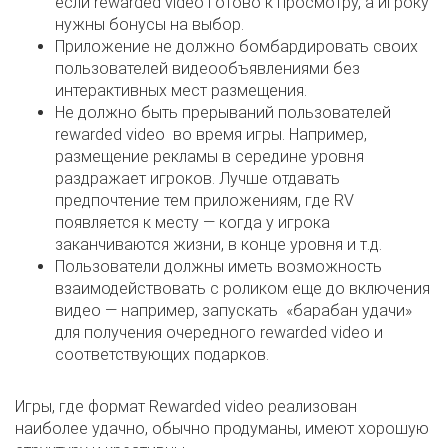
если rewarded video готово к просмотру, а игроку
нужны бонусы на выбор.
Приложение не должно бомбардировать своих
пользователей видеообъявлениями без
интерактивных мест размещения.
Не должно быть прерываний пользователей
rewarded video во время игры. Например,
размещение рекламы в середине уровня
раздражает игроков. Лучше отдавать
предпочтение тем приложениям, где RV
появляется к месту
—
когда у игрока
заканчиваются жизни, в конце уровня и т.д.
Пользователи должны иметь возможность
взаимодействовать с роликом еще до включения
видео — например, запускать «барабан удачи»
для получения очередного rewarded video и
соответствующих подарков.
Игры, где формат
Rewarded video реализован
наиболее удачно, обычно продуманы, имеют хорошую