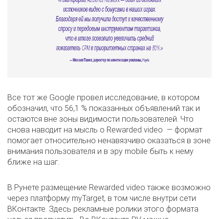
Все тот же Google провел
исследование
, в котором
обозначил, что 56,1 % показанных объявлений так и
остаются вне зоны видимости пользователей. Что
снова наводит на мысль о Rewarded video
—
формат
помогает относительно ненавязчиво оказаться в зоне
внимания пользователя и в эру mobile быть к нему
ближе на шаг.
В Рунете размещение Rewarded video также возможно
через платформу myTarget, в том числе внутри сети
ВКонтакте. Здесь рекламные ролики этого формата