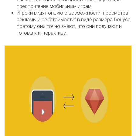
предпочтение мобильным играм;
Игр
оки видят опцию о возможности просмотра
рекламы и ее “стоимости” в виде размера бонуса,
поэтому они точно знают, что они получают и
готовы к интерактиву.