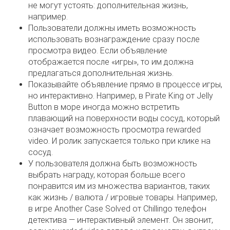
не могут устоять: дополнительная жизнь,
например.
Пользователи должны иметь возможность
использовать вознаграждение сразу после
просмотра видео. Если объявление
отображается после «игры», то им должна
предлагаться дополнительная жизнь.
Показывайте объявление прямо в процессе игры,
но интерактивно. Например, в
Pirate King от Jelly
Button
в море иногда можно встретить
плавающий на поверхности воды сосуд, который
означает возможность просмотра rewarded
video. И ролик запускается только при клике на
сосуд.
У пользователя должна быть возможность
выбрать награду, которая больше всего
понравится им из множества вариантов, таких
как жизнь / валюта / игровые товары. Например,
в игре
Another Case Solved от Chillingo телефон
детектива — интерактивный элемент. Он звонит,