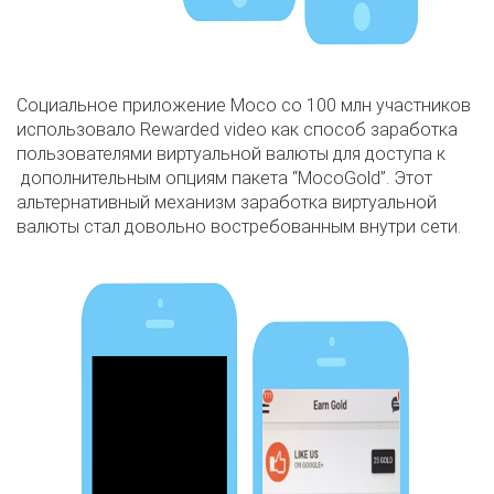
Социальное приложение Moco со 100 млн участников
использовало Rewarded video как способ заработка
пользователями виртуальной валюты для доступа к
дополнительным опциям пакета “MocoGold”. Этот
альтернативный механизм заработка виртуальной
валюты стал довольно востребованным внутри сети.