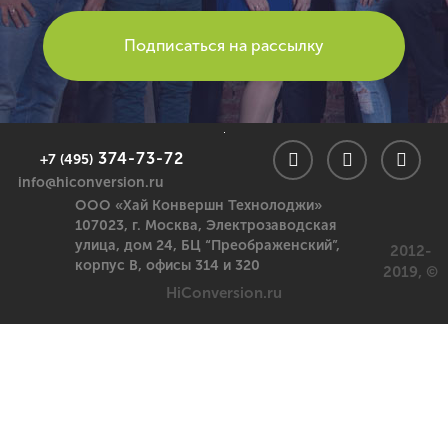
374-73-72
+7 (495)
info@hiconversion.ru
ООО «Хай Конвершн Технолоджи»
107023,
г. Москва
,
Электрозаводская
улица, дом 24, БЦ “Преображенский”,
2012-
корпус В, офисы 314 и 320
2019, ©
HiConversion.ru