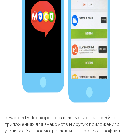
Rewarded video хорошо зарекомендовало себя в
приложениях для знакомств и других приложениях-
утилитах. За просмотр рекламного ролика профайл