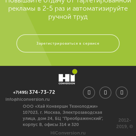
Повышайте отдачу от таргетированной
рекламы в 2-5 раз и автоматизируйте
ручной труд
Зарегистрироваться в сервисе
374-73-72
+7(495)
info@hiconversion.ru
ООО «Хай Конвершн Технолоджи»
107023,
г. Москва
,
Электрозаводская
улица, дом 24, БЦ “Преображенский”,
2012-
корпус В, офисы 314 и 320
2019, ©
HiConversion.ru