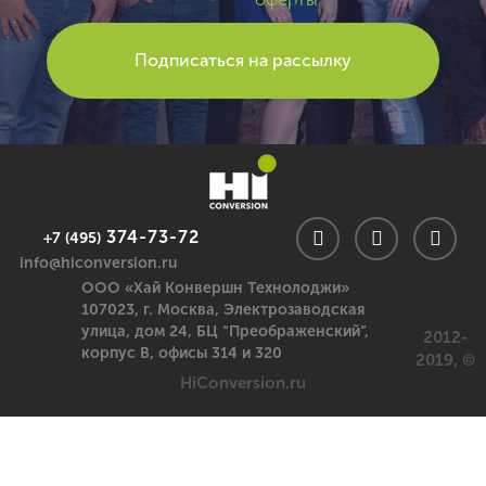
374-73-72
+7 (495)
info@hiconversion.ru
ООО «Хай Конвершн Технолоджи»
107023,
г. Москва
,
Электрозаводская
улица, дом 24, БЦ “Преображенский”,
2012-
корпус В, офисы 314 и 320
2019, ©
HiConversion.ru