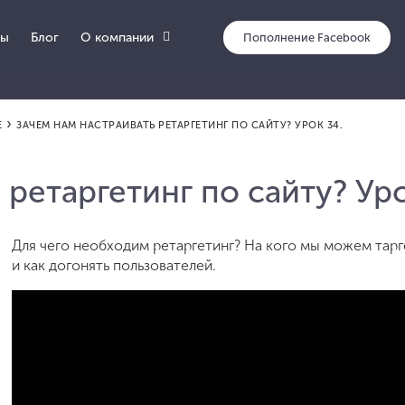
О компании
сы
Блог
›
Е
ЗАЧЕМ НАМ НАСТРАИВАТЬ РЕТАРГЕТИНГ ПО САЙТУ? УРОК 34.
 ретаргетинг по сайту? Уро
Для чего необходим ретаргетинг? На кого мы можем тарге
и как догонять пользователей.